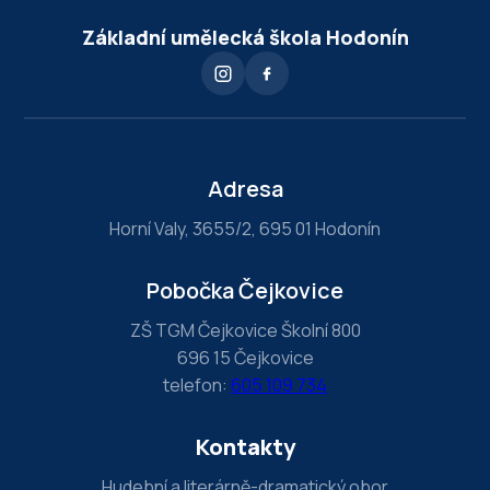
u
Základní umělecká škola Hodonín
m
a
n
,
l
Adresa
e
Horní Valy, 3655/2, 695 01 Hodonín
a
v
Pobočka Čejkovice
e
t
ZŠ TGM Čejkovice Školní 800
696 15 Čejkovice
h
telefon:
605 109 734
i
s
Kontakty
f
i
Hudební a literárně-dramatický obor