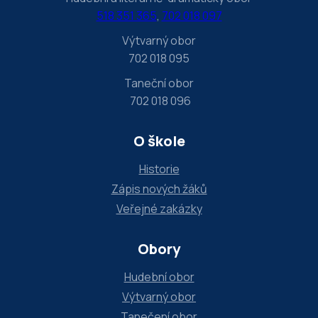
e
518 351 365
,
702 018 097
l
Výtvarný obor
d
702 018 095
b
Taneční obor
l
702 018 096
a
n
O škole
k
Historie
.
Zápis nových žáků
Veřejné zakázky
Obory
Hudební obor
Výtvarný obor
Tanečení obor