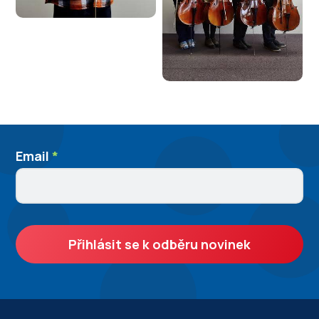
Newslleter
Email
I
*
SignUp
f
y
o
u
Přihlásit se k odběru novinek
a
r
e
h