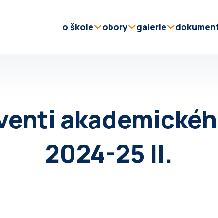
o škole
obory
galerie
dokumen
venti akademickéh
2024-25 II.