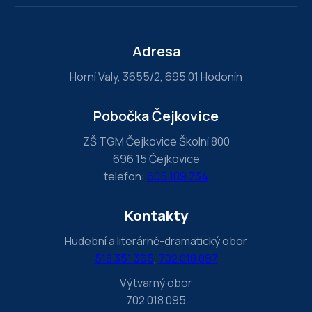
n
,
l
Adresa
e
Horní Valy, 3655/2, 695 01 Hodonín
a
v
Pobočka Čejkovice
e
t
ZŠ TGM Čejkovice Školní 800
696 15 Čejkovice
h
telefon:
605 109 734
i
s
Kontakty
f
i
Hudební a literárně-dramatický obor
e
518 351 365
,
702 018 097
l
Výtvarný obor
d
702 018 095