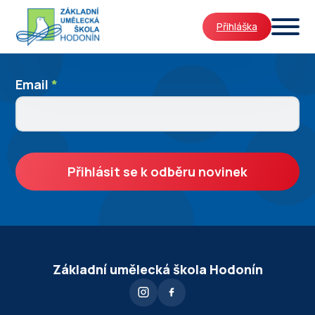
Přihláška
Newslleter
Email
I
*
SignUp
f
y
o
u
Přihlásit se k odběru novinek
a
r
e
h
u
Základní umělecká škola Hodonín
m
a