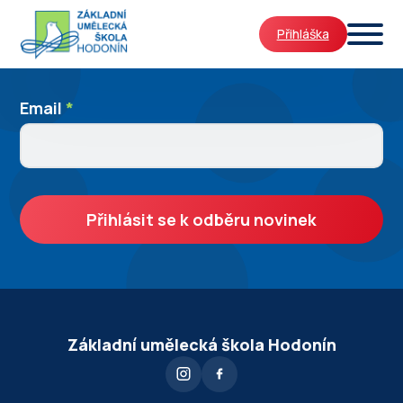
Přihláška
Newslleter
Email
I
*
SignUp
f
y
o
u
Přihlásit se k odběru novinek
a
r
e
h
u
Základní umělecká škola Hodonín
m
a