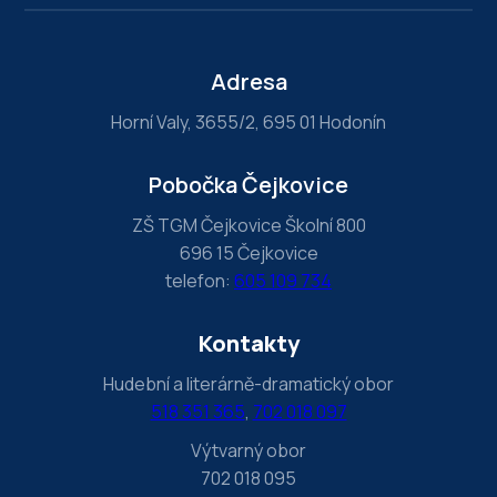
n
,
l
Adresa
e
Horní Valy, 3655/2, 695 01 Hodonín
a
v
Pobočka Čejkovice
e
t
ZŠ TGM Čejkovice Školní 800
696 15 Čejkovice
h
telefon:
605 109 734
i
s
Kontakty
f
i
Hudební a literárně-dramatický obor
e
518 351 365
,
702 018 097
l
Výtvarný obor
d
702 018 095