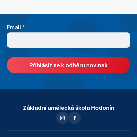
Newslleter
Email
I
*
SignUp
f
y
o
u
Přihlásit se k odběru novinek
a
r
e
h
u
Základní umělecká škola Hodonín
m
a
n