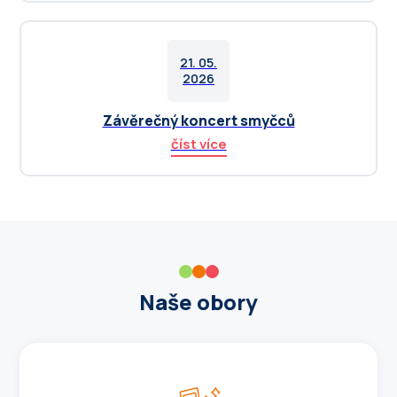
21. 05.
2026
Závěrečný koncert smyčců
číst více
Naše obory