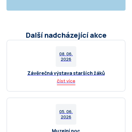
Další nadcházející akce
08. 06.
2026
Závěrečná výstava starších žáků
číst více
05. 06.
2026
Muzejní noc