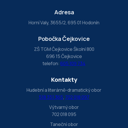
,
l
Adresa
e
Horní Valy, 3655/2, 695 01 Hodonín
a
v
Pobočka Čejkovice
e
t
ZŠ TGM Čejkovice Školní 800
696 15 Čejkovice
h
telefon:
605 109 734
i
s
Kontakty
f
i
Hudební a literárně-dramatický obor
e
518 351 365
,
702 018 097
l
Výtvarný obor
d
702 018 095
b
Taneční obor