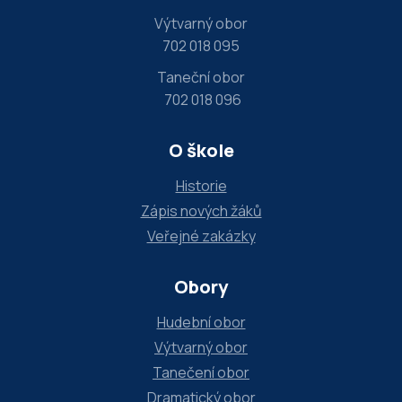
l
Výtvarný obor
d
702 018 095
b
Taneční obor
l
702 018 096
a
n
O škole
k
Historie
.
Zápis nových žáků
Veřejné zakázky
Obory
Hudební obor
Výtvarný obor
Tanečení obor
Dramatický obor