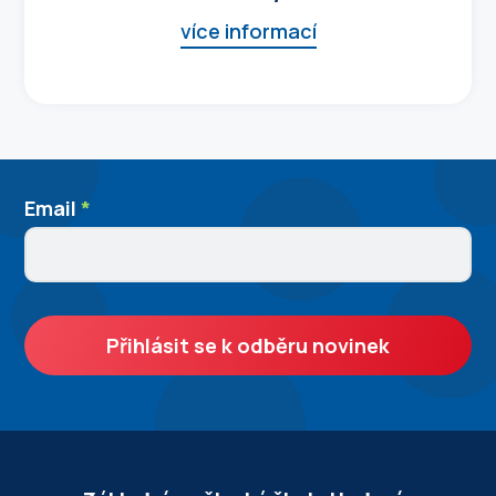
více informací
Newslleter
Email
I
*
SignUp
f
y
o
u
Přihlásit se k odběru novinek
a
r
e
h
u