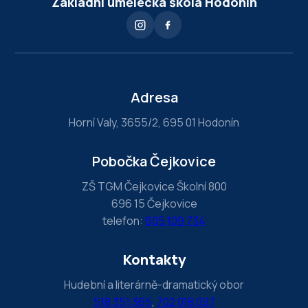
Základní umělecká škola Hodonín
m
a
n
,
l
Adresa
e
Horní Valy, 3655/2, 695 01 Hodonín
a
v
Pobočka Čejkovice
e
t
ZŠ TGM Čejkovice Školní 800
696 15 Čejkovice
h
telefon:
605 109 734
i
s
Kontakty
f
i
Hudební a literárně-dramatický obor
e
518 351 365
,
702 018 097